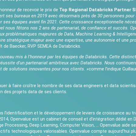
’honneur de recevoir le prix de
Top Regional Databricks Partner
vert ses bureaux en 2019 avec désormais près de 30 personnes pou
ler ses équipes avant fin 2021. Cette croissance exceptionnelle néce
 nous fêtons nos 2 ans de partenariat, de confiance et succès. Ope
ux problématiques majeures de Data, Machine Learning & Intelligence
ire stratégique majeur avec une expertise, une autonomie et une pr
lt de Baecker, RVP SEMEA de Databricks.
ouveau mis à l’honneur par les équipes de Databricks. Cette distinc
réussite d’un partenariat ambitieux avec Databricks. Nous continueron
 de solutions innovantes pour nos clients. »
comme l’indique Guilla
r à faire croître le nombre de ses data engineers et data scientist
n des projets data de ses clients.
s l’identification et le développement de leviers de croissance au
014, Openvalue est un cabinet de conseil et d’intégration dédié en Dat
ge Processing, Deep Learning, Computer Vision, … Openvalue aide s
’actifs technologiques valorisables. Openvalue compte aujourd’hui pl