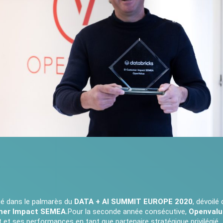
gué dans le palmarès du
DATA + AI SUMMIT EUROPE 2020
, dévoilé
mer Impact SEMEA.
Pour la seconde année consécutive,
Openval
t ses performances en tant que partenaire stratégique privilégié.